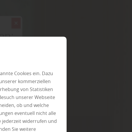
en:
annte Cookies ein. Dazu
 unserer kommerziellen
rhebung von Statistiken
 Besuch unserer Webseite
heiden, ob und welche
ungen eventuell nicht alle
 jederzeit widerrufen und
nden Sie weitere