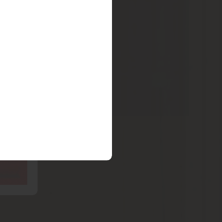
ade von
rf