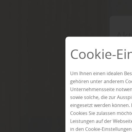
Akt
Cookie-Ei
Um Ihnen einen idealen Bes
gehören unter anderem Cook
Unternehmensseite notwendi
sowie solche, die zur Auss
eingesetzt werden können. 
Cookies Sie zulassen möchte
Leistungen auf der Webseite
in den Cookie-Einstellunge