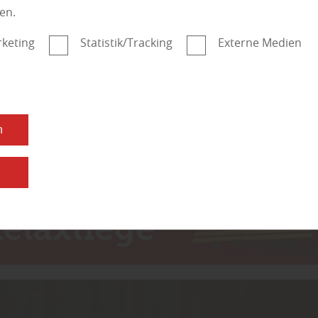
, Platten, Fass
en.
keting
Statistik/Tracking
Externe Medien
lzDesign Walldo
n
n