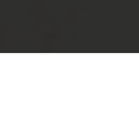
Besondere Innentüren für
harmonisches Innenraumdesign
Unser HolzDesign-Angebot im Überblick: