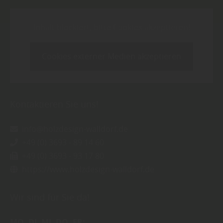
Inhalt blockiert, bitte Cookies akzeptieren!
Cookies externer Medien akzeptieren
Kontaktieren Sie uns!
info@holzdesign-walldorf.de
+49 (0) 3693 - 89 14 60
+49 (0) 3693 - 93 17 80
https://www.holzdesign-walldorf.de
Wir sind für Sie da!
MO
DI
MI
DO
FR