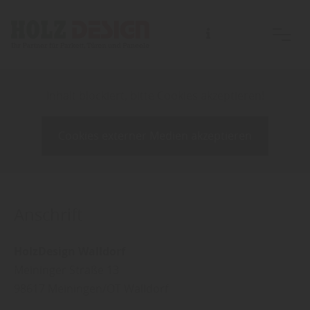
Inhalt blockiert, bitte Cookies akzeptieren!
Cookies externer Medien akzeptieren
Anschrift
HolzDesign Walldorf
Meininger Straße 13
98617
Meiningen/OT Walldorf