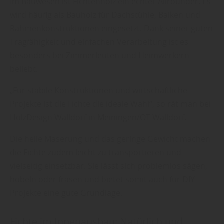
Im Bauwesen ist Fichtenholz ein echter Allrounder. Es
wird häufig als Bauholz für Dachstühle, Balken und
Rahmenkonstruktionen eingesetzt. Dank seiner guten
Tragfähigkeit und einfachen Verarbeitung ist es
besonders bei Zimmerleuten und Heimwerkern
beliebt.
„Für stabile Konstruktionen und wirtschaftliche
Projekte ist die Fichte die ideale Wahl“, so rät man bei
HolzDesign Walldorf in Meiningen/OT Walldorf.
Die helle Maserung und das geringe Gewicht machen
die Fichte zudem leicht zu transportieren und
vielseitig einsetzbar. Sie lässt sich problemlos sägen,
hobeln oder fräsen und bietet somit auch für DIY-
Projekte eine gute Grundlage.
Fichte im Innenausbau: Natürlich und