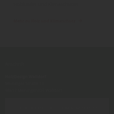
Holzkäufer sind Klimaschützer
Mehr zu Holz und Klimaschutz
Anschrift
HolzDesign Walldorf
Meininger Straße 13
98617
Meiningen/OT Walldorf
Inhalt blockiert, bitte Cookies akzeptieren!