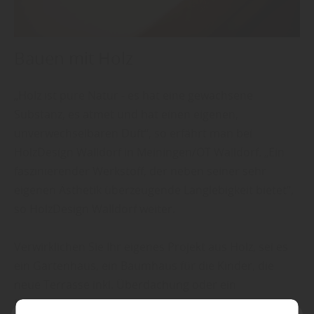
Bauen mit Holz
„Holz ist pure Natur - es hat eine gewachsene
Substanz, es atmet und hat einen eigenen,
unverwechselbaren Duft“, so erfährt man bei
HolzDesign Walldorf in Meiningen/OT Walldorf. „Ein
faszinierender Werkstoff, der neben seiner sehr
eigenen Ästhetik überzeugende Langlebigkeit bietet“,
so HolzDesign Walldorf weiter.
Verwirklichen Sie Ihr eigenes Projekt aus Holz, sei es
ein Gartenhaus, ein Baumhaus für die Kinder, die
neue Terrasse inkl. Überdachung oder ein
Möbelstück. Setzen Sie Ihrer Fantasie und Kreativität