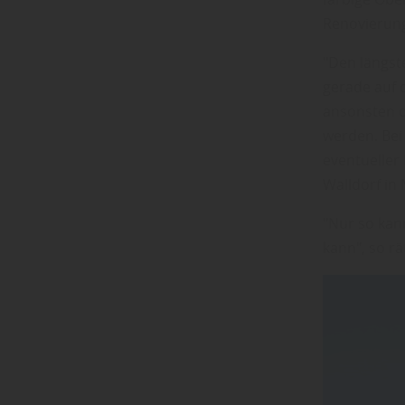
Renovierung
"Den längst
gerade auf d
ansonsten d
werden. Bei
eventueller 
Walldorf in
"Nur so kan
kann", so r