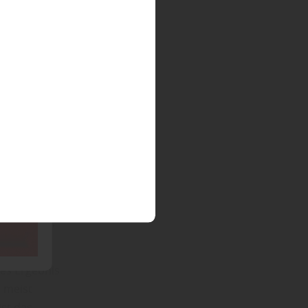
eunden und
lz eine
llose
haft in
eiten.
mäßig
rf, dem
malkalden,
tes Ergebnis
d meist
ist das