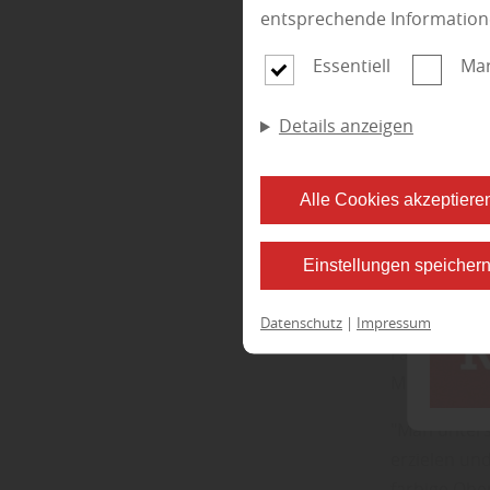
Nahezu jede
entsprechende Information
Bekannten mi
wahre Augen
Essentiell
Mar
Wird sie Wi
Details anzeigen
Erscheinung
Mit kontinu
Alle Cookies akzeptiere
gutem Zusta
wunderschön
Einstellungen speicher
Die meisten
überprüfen 
Datenschutz
|
Impressum
Fachmann fü
Mellrichsta
"Man unters
erzielen un
farbige Ober