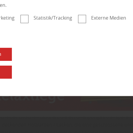
r Eigentümer präsentiert seine nagelneue Holzfassade Fr
en.
t stolz geschwellter Brust. Schließlich ist das glanzvolle Ho
weide für jeden Betrachter.
keting
Statistik/Tracking
Externe Medien
nd und Wetter schutzlos ausgeliefert, bleibt Ihnen das make
sbild der Fassade nicht lange erhalten.
ierlicher Wartung lässt sich die Baukonstruktion auch dauer
n
nd erhalten. Auf diese Weise bewahren Sie nicht nur die
e Optik, sondern sparen sich aufwändige Renovierungsarb
n
 Eigentümer wissen, dass man Holz im Außenbereich regel
und gegebenenfalls streichen sollte. Bei HolzDesign Walldo
r die Region Südthüringen, Wasungen, Bad Salzungen, Sch
dt und Zella-Mehlis weiß man:
cheidet zwischen Lasuren, die ein offenporiges transparen
d deckenden Holzfarben / Lacken, die eine geschlossene un
fläche erzielen. Je transparenter die Lasur ist, desto kürzer 