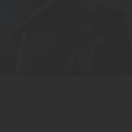
endiger Schutz für
fristigen Werterhalt
alldorf: "Sämtliche Materialien, die einer direkten Bewitte