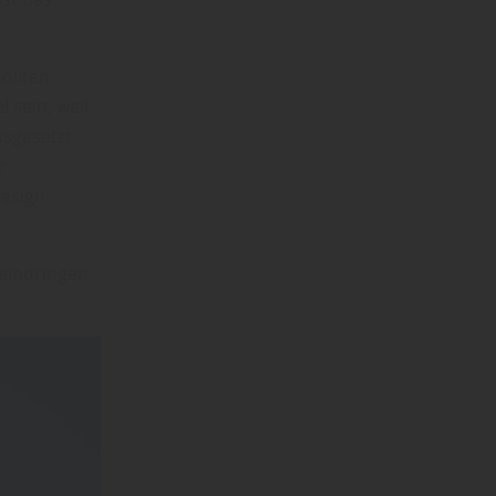
ollten,
 sein, weil
usgesetzt
r
Design
 eindringen