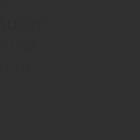
lt:
asuren
teme
halt