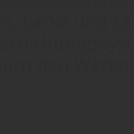
lzDesign Walldorf empfieh
n, Lacke und L
eschichtungssys
hern den Werter