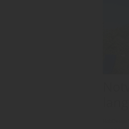
Notw
lang
HolzDesign W