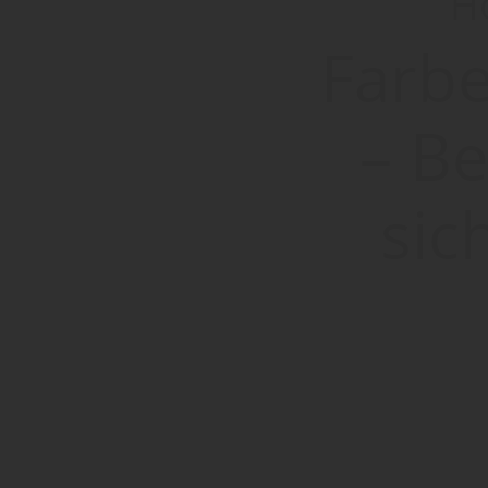
Ho
Farbe
– B
sic