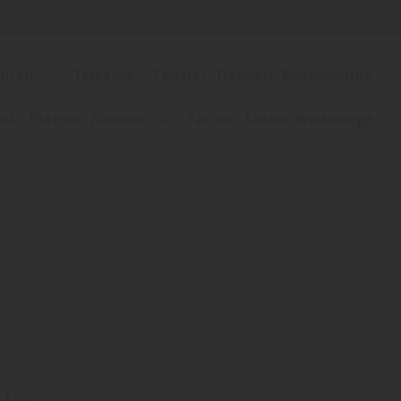
Infoportal
Kontakt
Impressum
Datenschutz
Türen
Terrasse
Fenster, Treppen, Renovierung
lz, Platten, Fassade
Farben, Lacke, Werkzeuge
lt