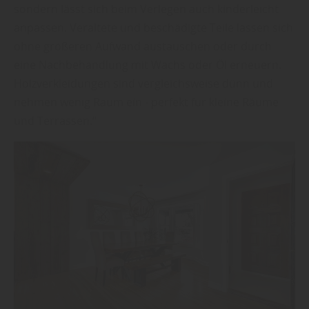
sondern lässt sich beim Verlegen auch kinderleicht
anpassen. Veraltete und beschädigte Teile lassen sich
ohne größeren Aufwand austauschen oder durch
eine Nachbehandlung mit Wachs oder Öl erneuern.
Holzverkleidungen sind vergleichsweise dünn und
nehmen wenig Raum ein - perfekt für kleine Räume
und Terrassen.“