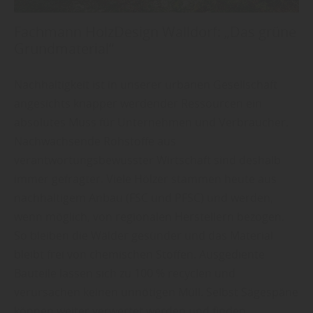
Fachmann HolzDesign Walldorf: „Das grüne
Grundmaterial“
Nachhaltigkeit ist in unserer urbanen Gesellschaft
angesichts knapper werdender Ressourcen ein
absolutes Muss für Unternehmen und Verbraucher.
Nachwachsende Rohstoffe aus
verantwortungsbewusster Wirtschaft sind deshalb
immer gefragter. Viele Hölzer stammen heute aus
nachhaltigem Anbau (FSC und PFSC) und werden,
wenn möglich, von regionalen Herstellern bezogen.
So bleiben die Wälder gesünder und das Material
bleibt frei von chemischen Stoffen. Ausgediente
Bauteile lassen sich zu 100 % recyclen und
verursachen keinen unnötigen Müll. Selbst Sägespäne
können weiter verwertet werden und finden