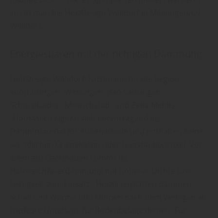
so rät man bei HolzDesign Walldorf in Meiningen/OT
Walldorf.
Energiesparen mit der richtigen Dämmung
HolzDesign Walldorf, Fachmann für die Region
Südthüringen, Wasungen, Bad Salzungen,
Schmalkalden, Mellrichstadt und Zella-Mehlis:
„Holzfasern eignen sich hervorragend als
Dämmmaterial für Außenwände und enthalten keine
schädlichen Chemikalien oder Feinstaubpartikel. Vor
allem auf Dachböden kommt die
Holzweichfaserdämmung mit höherer Dichte bzw.
Festigkeit zum Einsatz - Holzfaserplatten dämmen,
Schall und Wärme und können nach dem Verlegen als
trittfeste Unterlage für Bodenbeläge dienen. Für