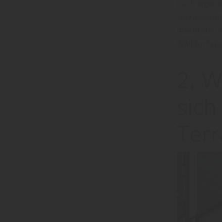
nach eigene
Terrassenüb
macht den A
Walldorf z
2. W
sich
Ter