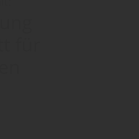
lt:
hung
t für
ten