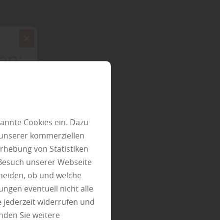
en:
lber
annte Cookies ein. Dazu
 unserer kommerziellen
rhebung von Statistiken
 Besuch unserer Webseite
heiden, ob und welche
cht nur
ungen eventuell nicht alle
h nach
 jederzeit widerrufen und
bei jedem
nden Sie weitere