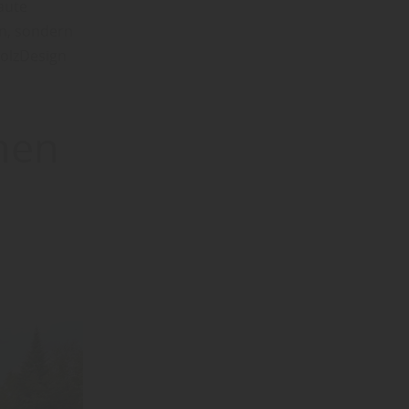
aute
en, sondern
HolzDesign
gnen