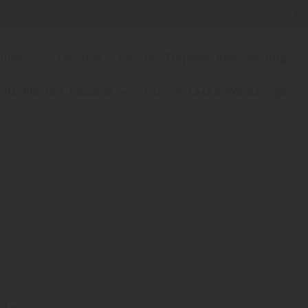
Infoportal
Kontakt
Impressum
Datenschutz
Türen
Terrasse
Fenster, Treppen, Renovierung
lz, Platten, Fassade
Farben, Lacke, Werkzeuge
berdachung