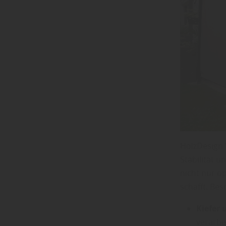
HolzDesign W
Stabilität u
nicht nur o
schafft. Bes
Kiefer 
verarbe