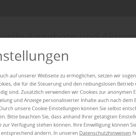
uelle Angebote und Aktion
rassenüberdachung se
nstellungen
n – So gestalten Sie
Entdecken
n wetterfesten
uch auf unserer Webseite zu ermöglichen, setzen wir sogen
enbereich
ies, die für die Steuerung und den reibungslosen Betrieb
g sind. Zusätzlich verwenden wir Cookies zur anonymen E
pielung und Anzeige personalisierter Inhalte auch nach dem
Durch unsere Cookie-Einstellungen können Sie selbst entsc
Walldorf empfiehlt: „Eine
Terrassenüberdachung
bietet ni
n. Bitte beachten Sie, dass anhand Ihrer getätigten Einstell
Regen und Sonne, sondern erweitert auch den Wohnbereic
 zur Verfügung stehen können. Ihre Einwilligung können Sie
it einer gut durchdachten Überdachung kann die Terrasse 
n entsprechend ändern. In unseren
Datenschutzhinweisen
fi
utzt werden, ohne Kompromisse eingehen zu müssen. Wer