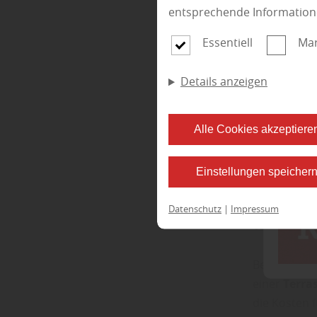
entsprechende Information
handwerklic
Geld sparen
Essentiell
Mar
richtigen Ma
benötigen –
Details anzeigen
erfährt man
1. 
Alle Cookies akzeptiere
Ter
Einstellungen speicher
bau
Datenschutz
|
Impressum
Bei HolzDes
einer
Terra
die Kosten 