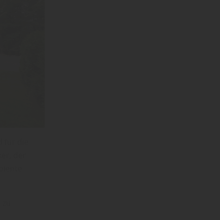
 für die
ker, der
biente
 zu