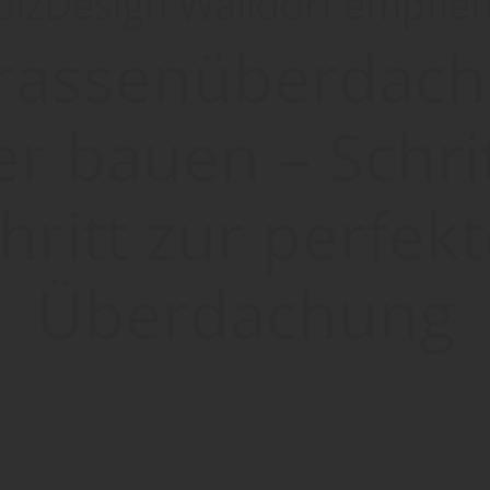
lzDesign Walldorf empfieh
rassenüberdac
er bauen – Schrit
hritt zur perfek
Überdachung