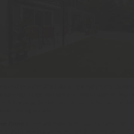
alldorf empfiehlt: „Die Wahl des Materials ist entscheidend
nd Langlebigkeit der Überdachung.“ Holz ist dabei der Klassi
ptisch überzeugt, sondern auch ein natürliches, warmes Am
onders gut eignen sich:
und Fichte:
Diese Nadelhölzer sind relativ günstig und leicht
iten. Durch eine Imprägnierung oder Lasur sind sie