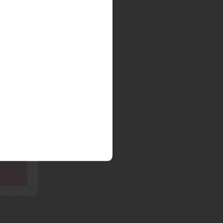
dabei viel
ahl der
ür den Bau
en, so
lber
u
ur, dass man
s Design