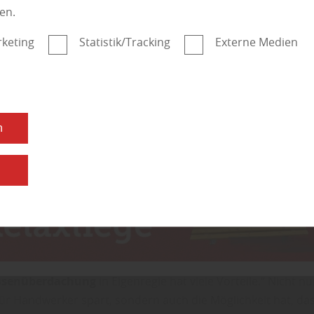
en.
h begabt ist, kann die Überdachung auch selbst bauen und 
. Dabei ist eine solide Planung ebenso wichtig wie die Ausw
keting
Statistik/Tracking
Externe Medien
terialien. Bei einem Fachhändler finden Sie alles, was Sie f
 von hochwertigen Hölzern bis hin zu Befestigungsmateriali
 bei HolzDesign Walldorf aus Meiningen/OT Walldorf.
Warum eine
n
rassenüberdachung se
n
en?
ign Walldorf in Meiningen/OT Walldorf erfährt man: „Der Ba
ssenüberdachung
in Eigenregie hat viele Vorteile.“ Nicht n
für Handwerker spart, sondern auch die Möglichkeit hat, da