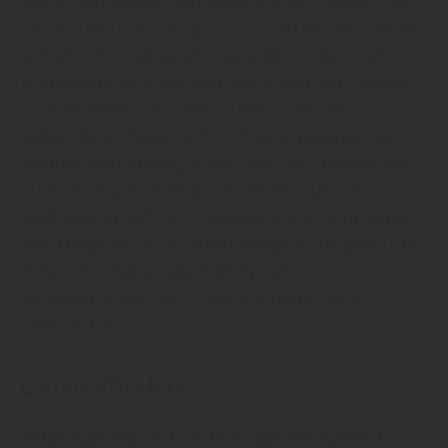
HolzDesign Walldorf aus Meiningen/OT Walldorf: „Ist
die Oberfläche bereits geölt oder lackiert, handelt es
sich um ein Fertigparkett. Dabei gibt es für jeden
Einrichtungsstil passende Dekore wie etwa rustikale
Landhausdielen, lebhafte Schiffsboden und
Stabparkette. Zeigen sich nach einer gewissen Zeit
Abnutzungen, verlängert ein Schliff die Lebensdauer.
Schon erstrahlt der Boden in neuem Glanz. Der
Holzboden schafft eine behagliche Wohnatmosphäre.
Keine Angst vor dem Parkett verlegen. Das geht heute
einfach mit Kleber oder Klick-System.
Umweltfreundlich ist Parkett aus nachhaltiger
Forstwirtschaft.“
Laminatboden
HolzDesign Walldorf aus Meiningen/OT Walldorf