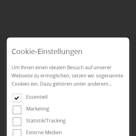
Marken!
... vor Ort in unserem Fachmarkt. Lassen Sie sich von
uns kompetent beraten.
Cookie-Einstellungen
Aktuelle Angebote und Aktionen:
Um Ihnen einen idealen Besuch auf unserer
Entdecken
Webseite zu ermöglichen, setzen wir sogenannte
Cookies ein. Dazu gehören unter anderem
Cookies, die für die Steuerung und den
Essentiell
reibungslosen Betrieb unserer kommerziellen
Unternehmensseite notwendig sind. Zusätzlich
Marketing
verwenden wir Cookies zur anonymen Erhebung
Statistik/Tracking
von Statistiken sowie solche, die zur Ausspielung
Externe Medien
und Anzeige personalisierter Inhalte auch nach