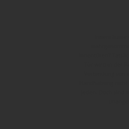
Innenräume w
wahrgenommen.
Innentüren? Tatsäch
Tür wird in der R
Verbindung von e
Handhabung nicht 
jeden. Doch sind w
unangen