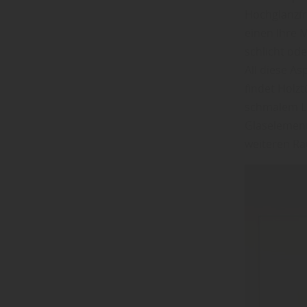
Hochglanzfr
einen Ihre 
schlicht od
All diese A
findet Holz
schmalem Li
Glaselement
weiteren R