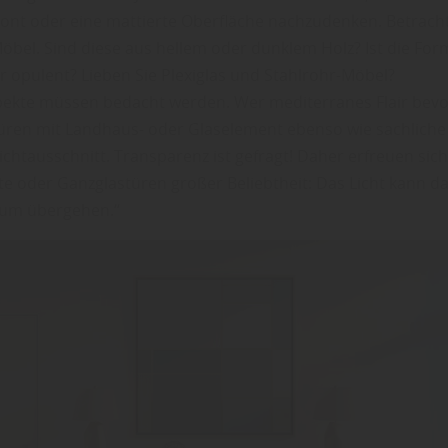
ont oder eine mattierte Oberfläche nachzudenken. Betrach
Möbel. Sind diese aus hellem oder dunklem Holz? Ist die F
er opulent? Lieben Sie Plexiglas und Stahlrohr-Möbel?
spekte müssen bedacht werden. Wer mediterranes Flair bevo
türen mit Landhaus- oder Glaselement ebenso wie sachliche
chtausschnitt. Transparenz ist gefragt! Daher erfreuen sich
e oder Ganzglastüren großer Beliebtheit: Das Licht kann da
aum übergehen.“