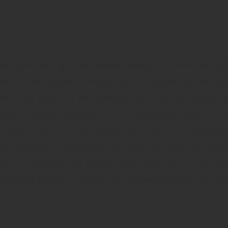
erden häufig über Möbel, Wände, Lichteinfall un
 Ferner spielen Design und Farbgebung eine gro
lich ist eine Tür ein funktionaler und ein optisc
egel häufiger benutzt als ein Sideboard oder ein Sc
inem Raum zum nächsten, sie muss sich einpasse
unangenehm auffallen. Klemmende oder quietsc
ir uns darüber im Klaren, dass sich auch eine fal
ehmes Material auf die Sinneswahrnehmung au