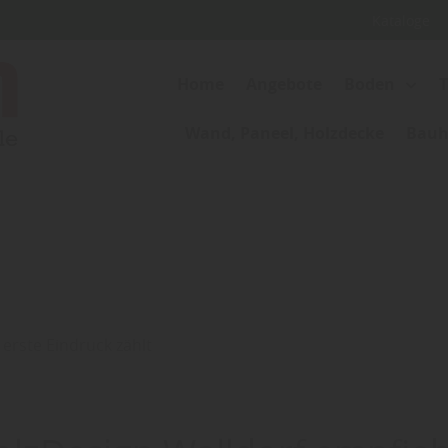
Kataloge
Home
Angebote
Boden
Wand, Paneel, Holzdecke
Bauho
 erste Eindruck zählt