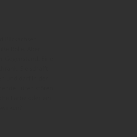
d Blickachsen
ße Rolle. Aber
her Gegenstand. Eine
hrank. Sie schafft
n und darf in der
hende Türen stören
sche Farbe oder ein
swirken?