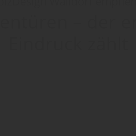
lzDesign Walldorf empfieh
entüren – der e
Eindruck zählt