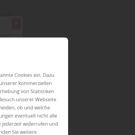
en:
annte Cookies ein. Dazu
 unserer kommerziellen
rhebung von Statistiken
 Besuch unserer Webseite
heiden, ob und welche
ungen eventuell nicht alle
 jederzeit widerrufen und
nden Sie weitere