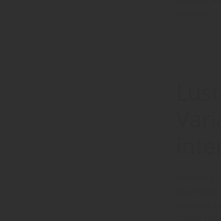
raffiniert z
Walldorf.
Lust
Vari
inte
HolzDesign 
bestimmten 
Aussehen un
Cotton-Optik