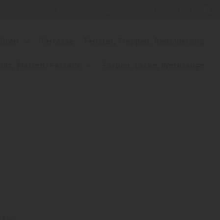
Infoportal
Kontakt
Impressum
Datenschutz
Türen
Terrasse
Fenster, Treppen, Renovierung
lz, Platten, Fassade
Farben, Lacke, Werkzeuge