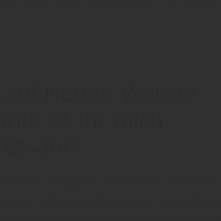
urück. “, erfährt man bei HolzDesign Walldorf aus Meiningen
 auf Neues: Welche
ante ist für mich
ressant?
Walldorf aus Meiningen/OT Walldorf weiter: „Einrichtung is
Trends geprägt. Weiß, Grau und Anthrazit überzeugen dur
d die Art, wie sich diese Farben anpassen. Taupe und Türfl
 liegen im Trend. Je nach Ambiente lohnt es sich, über eine