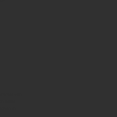
/OT
t immer von
ch edles
ächen in