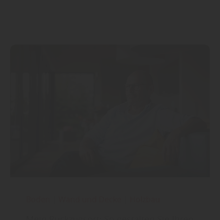
Boden
|
Wand und Decke
|
Holzbau
Mein Rückzugsort: So gestalten Sie Ihren