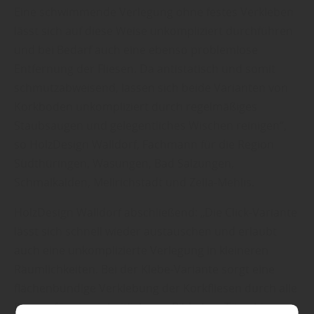
Eine schwimmende Verlegung ohne festes Verkleben
lässt sich auf diese Weise unkompliziert durchführen
und bei Bedarf auch eine ebenso problemlose
Entfernung der Fliesen. Da antistatisch und somit
schmutzabweisend, lassen sich beide Varianten von
Korkboden unkompliziert durch regelmäßiges
Staubsaugen und gelegentliches Wischen reinigen“,
so HolzDesign Walldorf, Fachmann für die Region
Südthüringen, Wasungen, Bad Salzungen,
Schmalkalden, Mellrichstadt und Zella-Mehlis.
HolzDesign Walldorf abschließend: „Die Click-Variante
lässt sich schnell wieder austauschen und erlaubt
auch eine unkomplizierte Verlegung in kleineren
Räumlichkeiten. Bei der Klebe-Variante sorgt eine
flächenbündige Verklebung der Korkfliesen durch alle
Räume für ein einheitlicheres Bild ohne Türschienen.