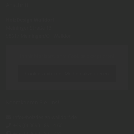
Anschrift
HolzDesign Walldorf
Meininger Straße 13
98617
Meiningen/OT Walldorf
Inhalt blockiert, bitte Cookies akzeptieren!
Cookies externer Medien akzeptieren
Kontaktieren Sie uns!
info@holzdesign-walldorf.de
+49 (0) 3693 - 89 14 60
+49 (0) 3693 - 93 17 80