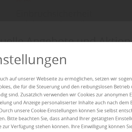
Einbruchsicherheit
spielt bei Haustüren
eine entscheidende
uelle Angebote und Aktion
Rolle - Schützen Sie
Ihr ...
nstellungen
Entdecken
Mehr zu Einbruchschutz
uch auf unserer Webseite zu ermöglichen, setzen wir sogen
ies, die für die Steuerung und den reibungslosen Betrieb
g sind. Zusätzlich verwenden wir Cookies zur anonymen E
pielung und Anzeige personalisierter Inhalte auch nach dem
Durch unsere Cookie-Einstellungen können Sie selbst entsc
n. Bitte beachten Sie, dass anhand Ihrer getätigten Einstell
 zur Verfügung stehen können. Ihre Einwilligung können Sie