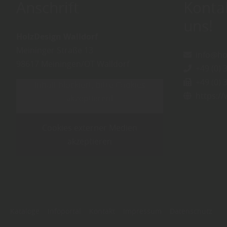
Anschrift
Konta
uns!
HolzDesign Walldorf
Meininger Straße 13
info@ho
98617
Meiningen/OT Walldorf
+49 (0) 3
+49 (0) 3
Inhalt blockiert, bitte Cookies
https:/
akzeptieren!
Cookies externer Medien
akzeptieren
Kataloge
Infoportal
Kontakt
Impressum
Datenschutz