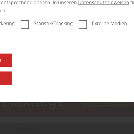
n entsprechend ändern. In unseren
Datenschutzhinweisen
fi
en.
keting
Statistik/Tracking
Externe Medien
n
Boden
|
Service
Parkettbodenverlegung,
n
-Reparatur und -
Sanierung sowie
nützliches Zubehör
Mehr zu ...