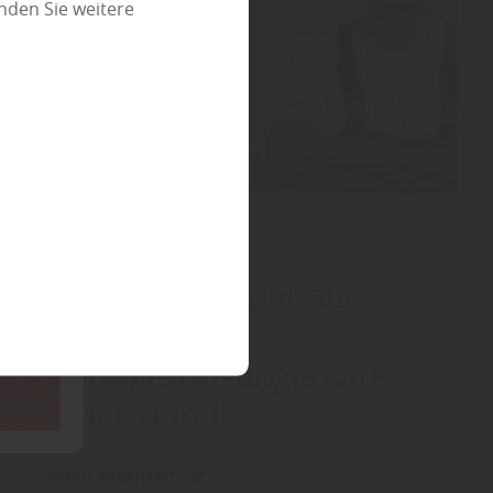
nden Sie weitere
Service
Wir bieten mehr als
Holz -
Komplettlösungen aus
einer Hand
Mehr erfahren