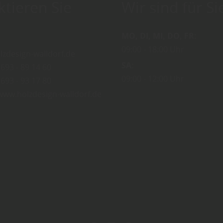
ktieren Sie
Wir sind für Si
MO
DI
MI
DO
FR
09:00
18:00 Uhr
lzdesign-walldorf.de
SA
693 - 89 14 60
09:00
12:00 Uhr
693 - 93 17 80
/www.holzdesign-walldorf.de