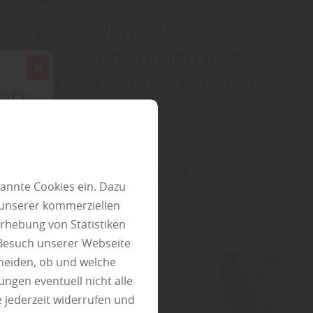
So werden edle
Massivholzdielen und
Parkett wieder wie neu
en:
Mehr zu Bodenaufbereitung
annte Cookies ein. Dazu
 unserer kommerziellen
rhebung von Statistiken
 Besuch unserer Webseite
heiden, ob und welche
ungen eventuell nicht alle
 jederzeit widerrufen und