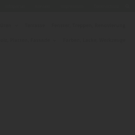
Infoportal
Kontakt
Impressum
Datenschutz
Türen
Terrasse
Fenster, Treppen, Renovierung
lz, Platten, Fassade
Farben, Lacke, Werkzeuge