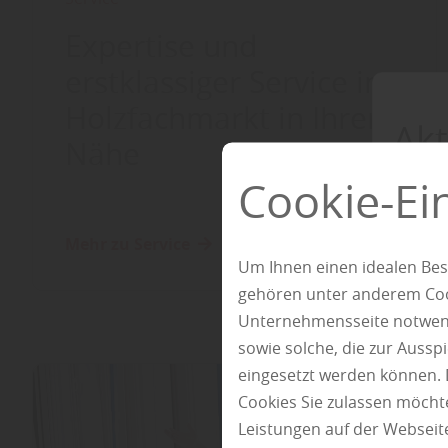
Expertise und
erstklassiger Service im
Holzfachmarkt in Ihrer
Akt
Nähe
Cookie-Ei
Mehr zu Service
Um Ihnen einen idealen Bes
gehören unter anderem Cook
Unternehmensseite notwendi
sowie solche, die zur Auss
eingesetzt werden können. 
Cookies Sie zulassen möchte
Leistungen auf der Webseite